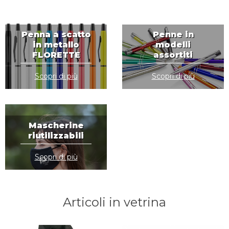
TEMPO
LIBERO
Penna a scatto
Penne in
in metallo
modelli
FLORETTE
assortiti
Scopri di più
Scopri di più
Mascherine
riutilizzabili
Scopri di più
Articoli in vetrina