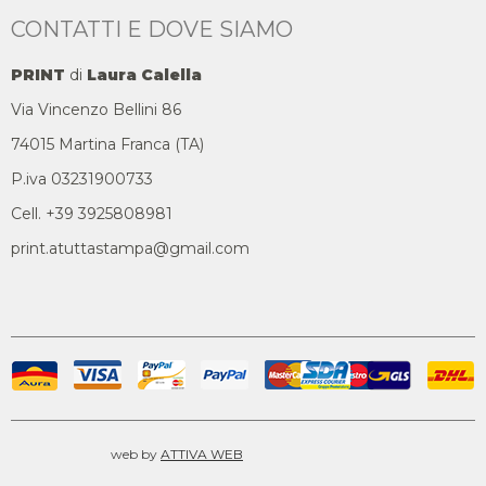
CONTATTI E DOVE SIAMO
PRINT
di
Laura Calella
Via Vincenzo Bellini 86
74015 Martina Franca (TA)
P.iva 03231900733
Cell. +39 3925808981
print.atuttastampa@gmail.com
web by
ATTIVA WEB