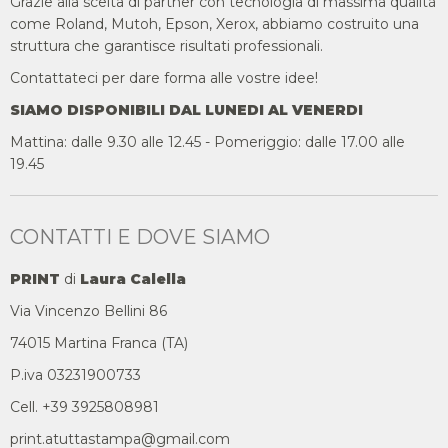
Grazie alla scelta di partner con tecnologia di massima qualità
come Roland, Mutoh, Epson, Xerox, abbiamo costruito una
struttura che garantisce risultati professionali.
Contattateci per dare forma alle vostre idee!
SIAMO DISPONIBILI DAL LUNEDI AL VENERDI
Mattina: dalle 9.30 alle 12.45 - Pomeriggio: dalle 17.00 alle
19.45
CONTATTI E DOVE SIAMO
PRINT
di
Laura Calella
Via Vincenzo Bellini 86
74015 Martina Franca (TA)
P.iva 03231900733
Cell. +39 3925808981
print.atuttastampa@gmail.com